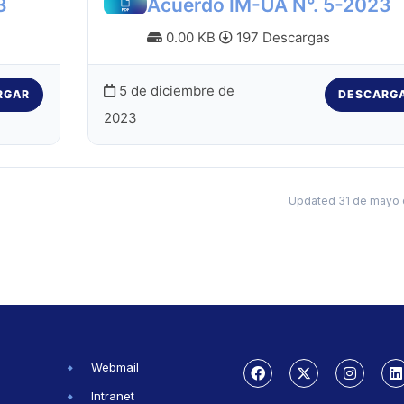
3
Acuerdo IM-UA N°. 5-2023
0.00 KB
197 Descargas
5 de diciembre de
RGAR
DESCARG
2023
Updated 31 de mayo 
Webmail
Intranet