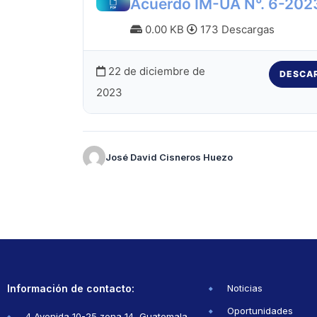
Acuerdo IM-UA N°. 6-202
0.00 KB
173 Descargas
22 de diciembre de
DESCA
2023
José David Cisneros Huezo
Información de contacto:
Noticias
Oportunidades
4 Avenida 10-25 zona 14, Guatemala,