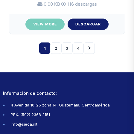
0.00 KB
116 descargas
VIEW MORE
DESCARGAR
1
2
3
4
Información de contacto:
4 Avenida 10-25 zona 14, Guatemala, Centroamérica
PBX: (502) 2368 2151
info@sieca.int