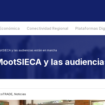
 Económica
Conectividad Regional
Plataformas Dig
tSIECA y las audiencias están en marcha
MootSIECA y las audienci
coTRADE, Noticias