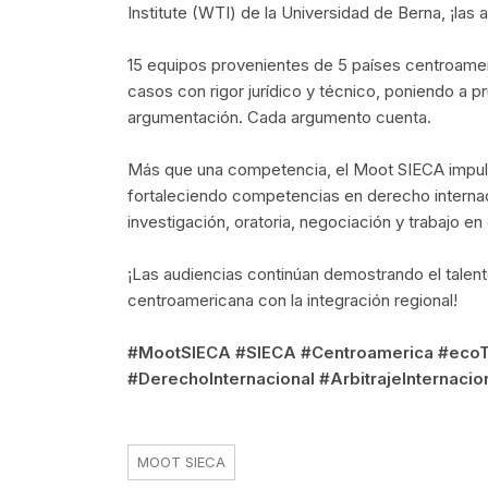
Institute (WTI) de la Universidad de Berna, ¡la
15 equipos provenientes de 5 países centroame
casos con rigor jurídico y técnico, poniendo a 
argumentación. Cada argumento cuenta.
Más que una competencia, el Moot SIECA impulsa
fortaleciendo competencias en derecho internac
investigación, oratoria, negociación y trabajo en
¡Las audiencias continúan demostrando el talen
centroamericana con la integración regional!
#MootSIECA #SIECA #Centroamerica #ecoT
#DerechoInternacional #ArbitrajeInternacio
MOOT SIECA