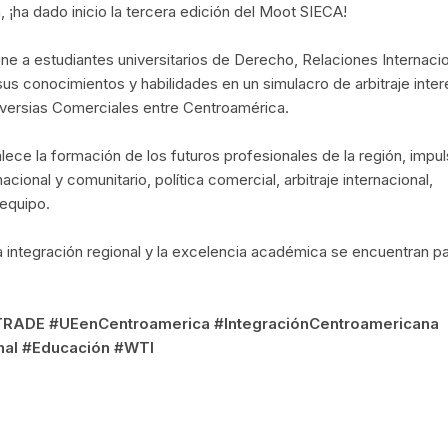
, ¡ha dado inicio la tercera edición del Moot SIECA!
 a estudiantes universitarios de Derecho, Relaciones Internaci
s conocimientos y habilidades en un simulacro de arbitraje intere
versias Comerciales entre Centroamérica.
lece la formación de los futuros profesionales de la región, impu
ional y comunitario, política comercial, arbitraje internacional,
 equipo.
a integración regional y la excelencia académica se encuentran p
RADE #UEenCentroamerica #IntegraciónCentroamericana
onal #Educación #WTI