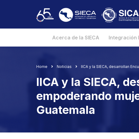
Acerca de la SIECA
Integración
Home
Noticias
IICA y la SIECA, desarrollan E
IICA y la SIECA, de
empoderando mujer
Guatemala