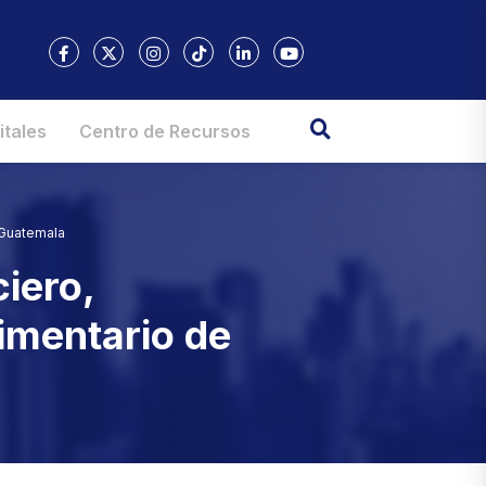
itales
Centro de Recursos
 Guatemala
ciero,
imentario de