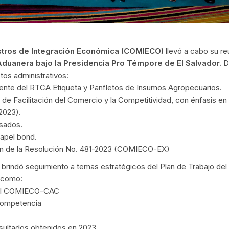
stros de Integración Económica (COMIECO)
llevó a cabo su re
Aduanera bajo la Presidencia Pro Témpore de El Salvador.
D
tos administrativos:
tente del RTCA Etiqueta y Panfletos de Insumos Agropecuarios.
de Facilitación del Comercio y la Competitividad, con énfasis en 
2023).
sados.
papel bond.
ción de la Resolución No. 481-2023 (COMIECO-EX)
 brindó seguimiento a temas estratégicos del Plan de Trabajo del
 como:
rial COMIECO-CAC
Competencia
esultados obtenidos en 2023.