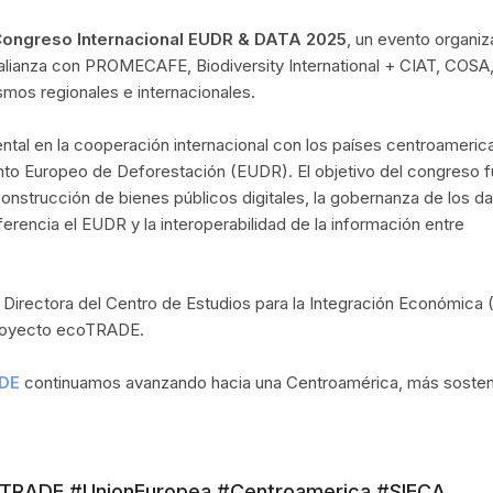
ongreso Internacional EUDR & DATA 2025
, un evento organi
lianza con PROMECAFE, Biodiversity International + CIAT, COSA,
smos regionales e internacionales.
al en la cooperación internacional con los países centroameric
to Europeo de Deforestación (EUDR). El objetivo del congreso 
nstrucción de bienes públicos digitales, la gobernanza de los d
ferencia el EUDR y la interoperabilidad de la información entre
, Directora del Centro de Estudios para la Integración Económica 
Proyecto ecoTRADE.
DE
continuamos avanzando hacia una Centroamérica, más sosten
TRADE #UnionEuropea #Centroamerica #SIECA