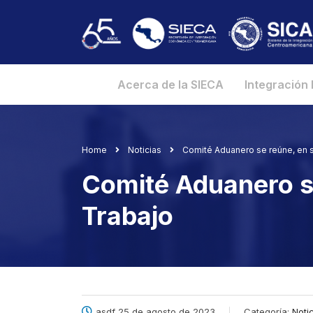
Acerca de la SIECA
Integración
Home
Noticias
Comité Aduanero se reúne, en s
Comité Aduanero se
Trabajo
asdf 25 de agosto de 2023
Categoría:
Noti