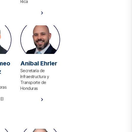
Rica
Ver Perfil
meo
Anibal Ehrler​
z
Secretaría de
Infraestructura y
Transporte de
bras
Honduras
El
Ver Perfil