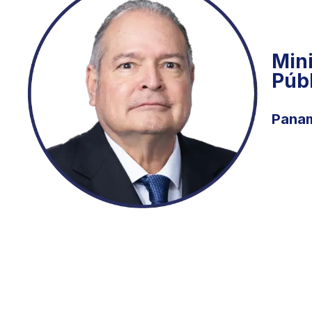
Mini
Púb
Pana