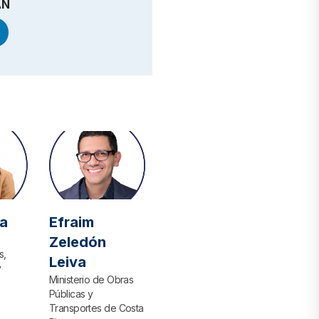
AN
a
Efraim
Zeledón
s,
Leiva
y
Ministerio de Obras
Públicas y
Transportes de Costa