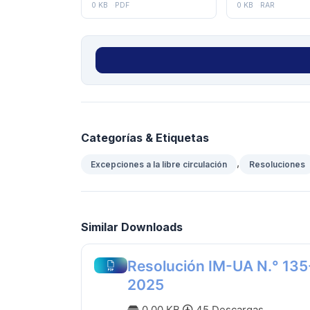
0 KB
PDF
0 KB
RAR
Categorías & Etiquetas
,
Excepciones a la libre circulación
Resoluciones
Similar Downloads
Resolución IM-UA N.° 135
2025
0.00 KB
45 Descargas