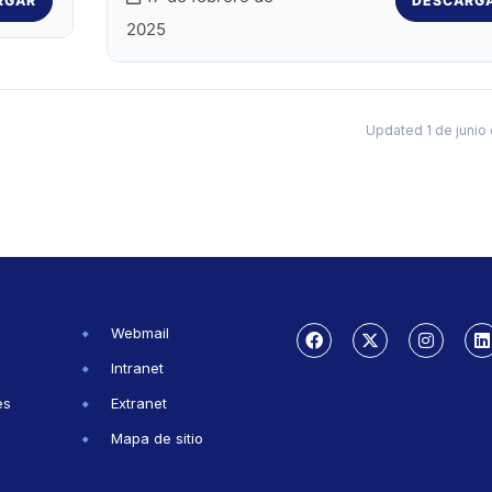
RGAR
DESCARG
2025
Updated 1 de junio
Webmail
Intranet
es
Extranet
Mapa de sitio