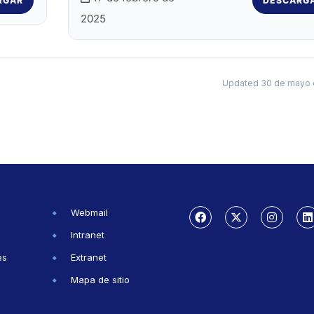
RGAR
DESCARG
2025
Updated 30 de mayo 
Webmail
Intranet
es
Extranet
Mapa de sitio