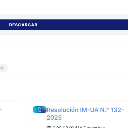
DESCARGAR
da)
-
Resolución IM-UA N.° 132-
2025
0.00 KB
614 Descargas