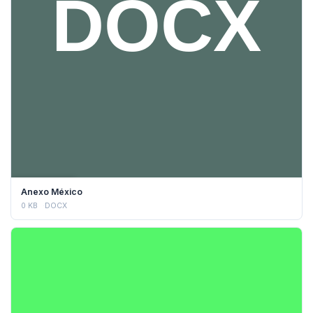
DESCARGAR
Anexo México
0 KB
DOCX