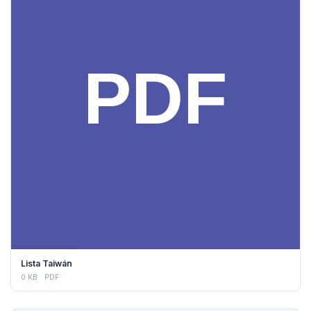
DESCARGAR
Lista Taiwán
0 KB
PDF