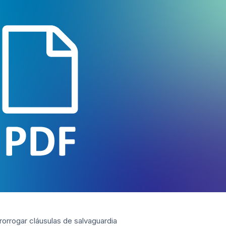
rorrogar cláusulas de salvaguardia