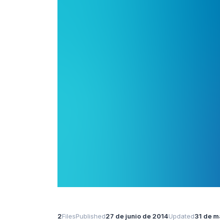
2
Files
Published
27 de junio de 2014
Updated
31 de m