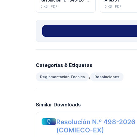
Resolución N.º 346-2014 (COMIECO)
Anexo I
0 KB
PDF
0 KB
PDF
Categorías & Etiquetas
,
Reglamentación Técnica
Resoluciones
Similar Downloads
Resolución N.º 498-2026
(COMIECO-EX)