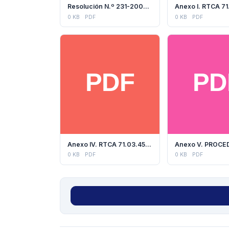
Resolución N.º 231-2008 (COMIECO)
0 KB
PDF
0 KB
PDF
Anexo IV. RTCA 71.03.45:07
Anexo V. PROCE
0 KB
PDF
0 KB
PDF