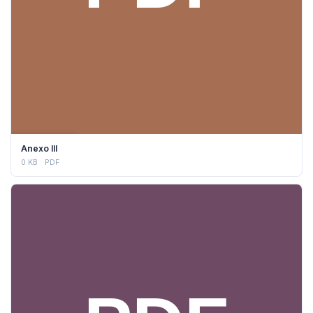
DESCARGAR
Anexo III
0 KB
PDF