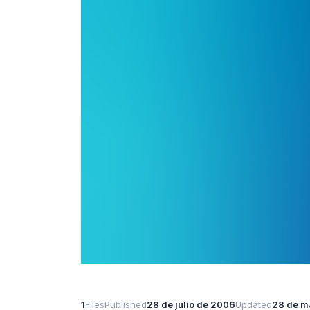
1
Files
Published
28 de julio de 2006
Updated
28 de m