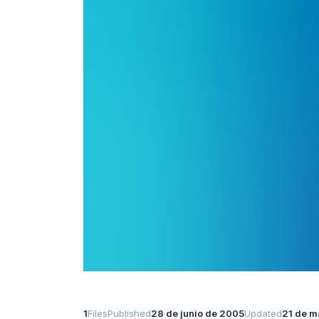
1
Files
Published
28 de junio de 2005
Updated
21 de m