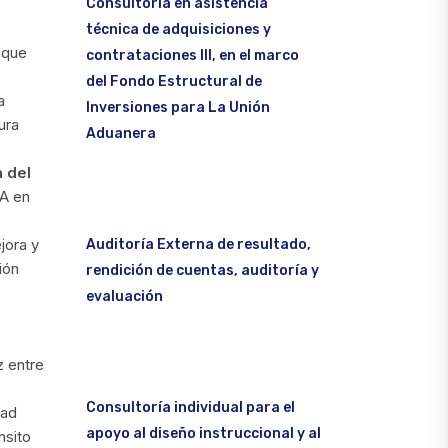
Consultoría en asistencia
técnica de adquisiciones y
 que
contrataciones III, en el marco
del Fondo Estructural de
a
Inversiones para La Unión
ura
Aduanera
a del
CA en
jora y
Auditoría Externa de resultado,
ión
rendición de cuentas, auditoría y
evaluación
z entre
Consultoría individual para el
dad
apoyo al diseño instruccional y al
nsito