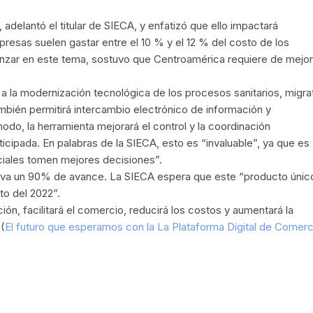
adelantó el titular de SIECA, y enfatizó que ello impactará
resas suelen gastar entre el 10 % y el 12 % del costo de los
nzar en este tema, sostuvo que Centroamérica requiere de mejo
 la modernización tecnológica de los procesos sanitarios, migra
mbién permitirá intercambio electrónico de información y
odo, la herramienta mejorará el control y la coordinación
nticipada. En palabras de la SIECA, esto es “invaluable”, ya que es
ciales tomen mejores decisiones”.
 lleva un 90% de avance. La SIECA espera que este “producto únic
o del 2022”.
ación, facilitará el comercio, reducirá los costos y aumentará la
(
El futuro que esperamos con la La Plataforma Digital de Comerc