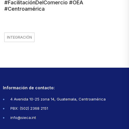
#FacilitaciónDelComercio #OEA
#Centroamérica
INTEGRACIÓN
Información de contacto:
4 Avenida 10-25 zona 14, Guatemala, Centroamérica
PBX: (502) 2368 2151
info@sieca.int