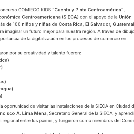
el concurso COMIECO KIDS
“Cuenta y Pinta Centroamérica”
,
Económica Centroamericana (SIECA)
con el apoyo de la
Unión
 más de
100 niños
y
niñas
de
Costa Rica, El Salvador, Guatemal
a imaginar un futuro mejor para nuestra región. A través de dibuj
mportancia de la digitalización en los procesos de comercio en
ron por su creatividad y talento fueron:
Rica)
r)
as)
ragua)
)
a oportunidad de visitar las instalaciones de la SIECA en Ciudad 
ancisco A. Lima Mena
, Secretario General de la SIECA, y aprend
ón regional entre los países, y fungieron como miembros del Cons