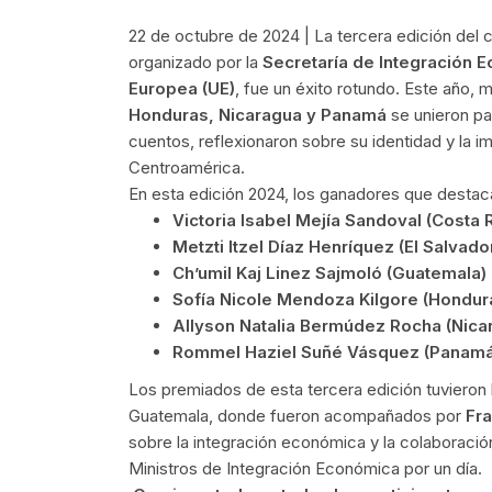
22 de octubre de 2024 | La tercera edición d
organizado por la
Secretaría de Integración 
Europea (UE)
, fue un éxito rotundo. Este año,
Honduras, Nicaragua y Panamá
se unieron par
cuentos, reflexionaron sobre su identidad y la i
Centroamérica.
En esta edición 2024, los ganadores que destaca
Victoria Isabel Mejía Sandoval (Costa 
Metzti Itzel Díaz Henríquez (El Salvado
Ch’umil Kaj Linez Sajmoló (Guatemala)
Sofía Nicole Mendoza Kilgore (Hondur
Allyson Natalia Bermúdez Rocha (Nica
Rommel Haziel Suñé Vásquez (Panamá
Los premiados de esta tercera edición tuvieron l
Guatemala, donde fueron acompañados por
Fr
sobre la integración económica y la colaboraci
Ministros de Integración Económica por un día.