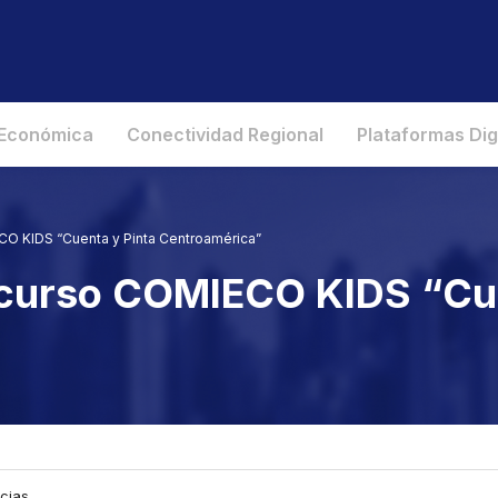
 Económica
Conectividad Regional
Plataformas Dig
CO KIDS “Cuenta y Pinta Centroamérica”
oncurso COMIECO KIDS “Cue
icias