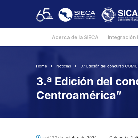
Acerca de la SIECA
Integración
Home
Noticias
3.ª Edición del concurso COMIE
3.ª Edición del c
Centroamérica”
asdf 22 de octubre de 2024
Categoría:
Not