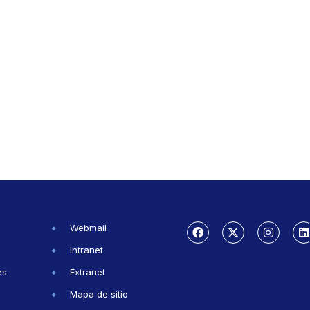
Webmail
Intranet
es
Extranet
Mapa de sitio