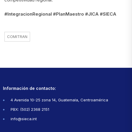
#IntegracionRegional #PlanMaestro #JICA #SIECA
COMITRAN
Información de contacto:
4 Avenida 10-25 zona 14, Guatemala, Centroamérica
PBX: (502) 2368 2151
info@sieca.int