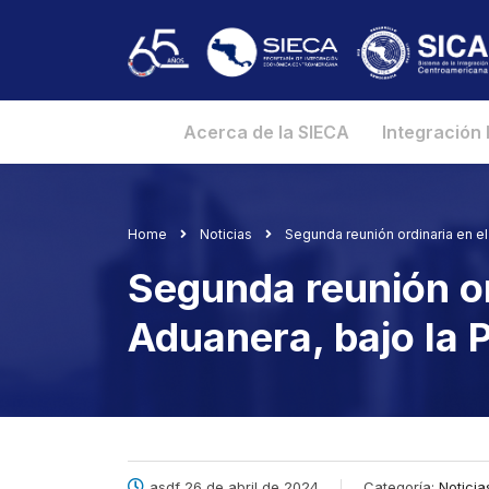
Acerca de la SIECA
Integración
Home
Noticias
Segunda reunión ordinaria en e
Segunda reunión or
Aduanera, bajo la
asdf 26 de abril de 2024
Categoría:
Noticia