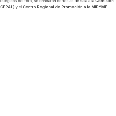
atégicas del foro, se brindaron cortesías de sala a la
Comisión
 (CEPAL)
y el
Centro Regional de Promoción a la MIPYME