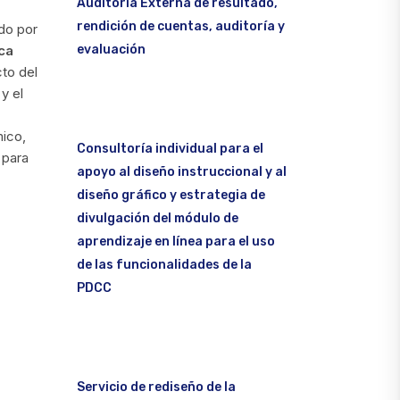
Auditoría Externa de resultado,
rendición de cuentas, auditoría y
ado por
evaluación
ca
cto del
y el
mico,
Consultoría individual para el
 para
apoyo al diseño instruccional y al
diseño gráfico y estrategia de
divulgación del módulo de
aprendizaje en línea para el uso
de las funcionalidades de la
PDCC
Servicio de rediseño de la