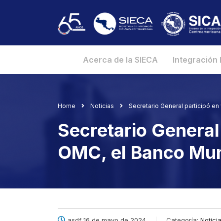
Acerca de la SIECA
Integración
Home
Noticias
Secretario General participó en
Secretario General
OMC, el Banco Mund
asdf 16 de mayo de 2024
Categoría:
Notici