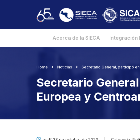
Acerca de la SIECA
Integración
Home
Noticias
Secretario General, participó e
Secretario General,
Europea y Centroa
asdf 23 de octubre de 2023
Categoría:
Not