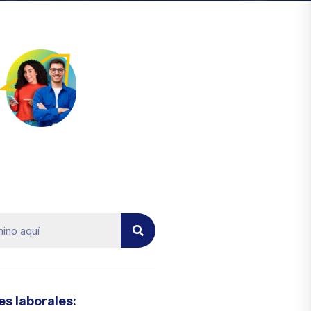
el micrositio de ecoTRADE
s laborales:​