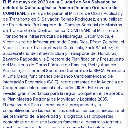
El 15 de mayo de 2023 en la Ciudad de San Salvador,
se
celebró la Quincuagésima Primera Reunión Ordinaria del
COMITRAN.
En ella participaron el Ministro de Obras Públicas y
de Transporte de El Salvador, Romeo Rodríguez, en su calidad
de Presidencia Pro tempore del Consejo Sectorial de Ministros
de Transporte de Centroamérica (COMITRAN); el Ministro de
Transporte e Infraestructura de Nicaragua, Oscar Mojica; el
Viceministro de Infraestructura de Costa Rica, Efraim Zeledon; el
Viceministro de Transportes de Guatemala, Erick Sánchez; el
Subsecretario de Infraestructura y Transporte de Honduras,
Bayardo Pagoada; y la Directora de Planificación y Presupuesto
del Ministerio de Obras Públicas de Panamá, Rictzy Aparicio.
Asimismo, asistieron el Secretario General de la SIECA, Francisco
A. Lima Mena; funcionarios del Banco Centroamericano de
Integración Económica (BCIE), representantes de la Agencia de
Cooperación Internacional del Japón (JICA). Este evento
revistió gran importancia para la región porque en él se aprobó
el Plan Maestro Regional de Movilidad y Logística 2035.
El objetivo del Plan es promover la prosperidad y la
competitividad de las economías centroamericanas, mediante el
mejoramiento de la movilidad y la logística. Las propuestas
contenidas en el mismo buscan fomentar el desarrollo territorial
equitativo, mejorar los sistemas de conectividad interna y