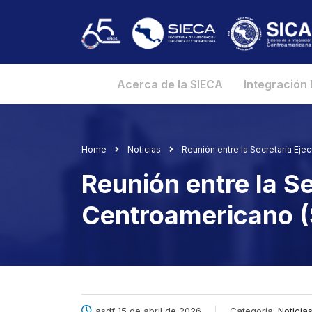
Acerca de la SIECA
Integración
Home
Noticias
Reunión entre la Secretaría Ej
Reunión entre la S
Centroamericano (
asdf 15 de abril de 2026
Categoría:
Noticia