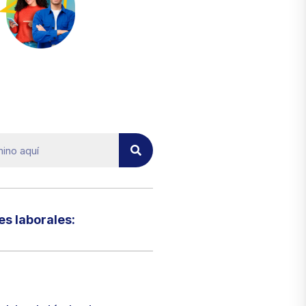
el micrositio de ecoTRADE
s laborales:​