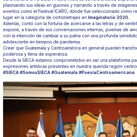
plasmando sus ideas en guiones y narrando a través de imágene
eventos como el Festival ÍCARO, dónde fue seleccionado como r
lugar en la categoría de cortometrajes en
Imaginatorio 2020.
Además, contó con la fortuna de acercarse a las letras y de sentirla
expone, a través de sus conversaciones internas, poemas de amor
con la intención de cambiar a su patria con una profunda sensibil
adolescente en tiempos de pandemia.
Creer que Guatemala y Centroamérica en general pueden transform
poderosa y llena de esperanza.
Desde la SIECA estamos comprometidos en ser una plataforma para
expresiones artísticas presentes en nuestra querida región centr
#SIECA #SomosSIECA #Guatemala #PoesíaCentroamericana