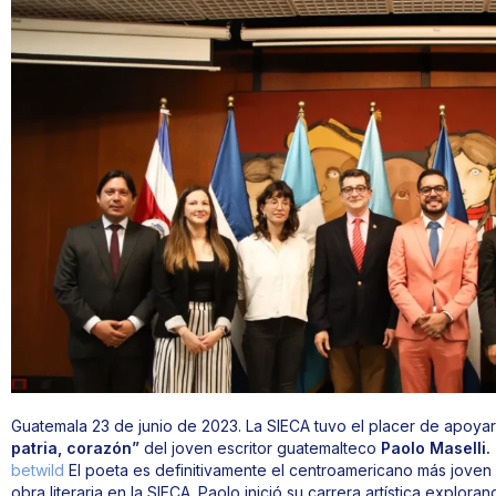
Guatemala 23 de junio de 2023. La SIECA tuvo el placer de apoyar 
patria, corazón”
del joven escritor guatemalteco
Paolo Maselli.
betwild
El poeta es definitivamente el centroamericano más joven 
obra literaria en la SIECA. Paolo inició su carrera artística explor