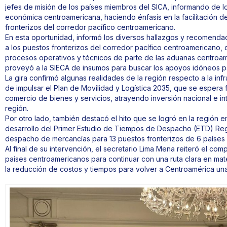
jefes de misión de los países miembros del SICA, informando de l
económica centroamericana, haciendo énfasis en la facilitación de
fronterizos del corredor pacífico centroamericano.
En esta oportunidad, informó los diversos hallazgos y recomendaci
a los puestos fronterizos del corredor pacífico centroamericano,
procesos operativos y técnicos de parte de las aduanas centroamer
proveyó a la SIECA de insumos para buscar los apoyos idóneos pa
La gira confirmó algunas realidades de la región respecto a la infr
de impulsar el Plan de Movilidad y Logística 2035, que se espera fo
comercio de bienes y servicios, atrayendo inversión nacional e in
región.
Por otro lado, también destacó el hito que se logró en la región e
desarrollo del Primer Estudio de Tiempos de Despacho (ETD) Regi
despacho de mercancías para 13 puestos fronterizos de 6 países 
Al final de su intervención, el secretario Lima Mena reiteró el c
países centroamericanos para continuar con una ruta clara en mate
la reducción de costos y tiempos para volver a Centroamérica una