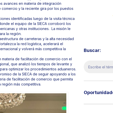
os avances en materia de integración
 comercio y la reciente gira por los puestos
ones identificadas luego de la visita técnica
 donde el equipo de la SIECA corroboró los
icanas y otras instituciones. La misión le
Visita 
ra la región.
aestructura de carreteras y la alta necesidad
rtalezca la red logística, acelerará el
ternacional y volverá más competitiva la
Buscar:
n materia de facilitación de comercio con el
onal, que analizó los tiempos de levante y
para optimizar los procedimientos aduaneros.
ompromiso de la SIECA de seguir apoyando a los
ria de facilitación de comercio que permita
 región más competitiva.
Oportunidade