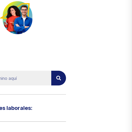
el micrositio de ecoTRADE
s laborales:​