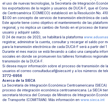
el uso de nuevas tecnologías, la Secretaría de Integración Econ
los exportadores de la región y usuarios de DUCA-F, que el Conse
de Centroamérica (COMIECO) estableció en la Resolución No. 41
$3.00 en concepto de servicio de transmisión electrónica de cada 
Este aporte tiene como objetivo el mantenimiento de las platafor
regional, y no implica un cambio de fondo en el proceso de trans
usuario y adquirir saldo.
El 24 de marzo de 2023, se habilitará la plataforma
www.aduanas-
registrar, administrar la cuenta, consultar y recargar el saldo por m
para la transmisión electrónica de cada DUCA-F será a partir del 1 
Durante el mes marzo se está llevando a cabo una campaña inform
sociales en donde se promueven los talleres formativos regionale
transmisión de la DUCA-F.
Si desea mayor información sobre el proceso de transmisión de l
usuarios el correo consultaducaf@sieca.int y a los números de t
3772-6956
Acerca de la SIECA
La Secretaría de Integración Económica Centroamericana (SIECA) e
proceso de integración económica centroamericana. La SIECA tie
secretaría técnica del Consejo de Ministros de Integración Econ
de Transporte (COMITRAN). Más información en
www.sieca.int