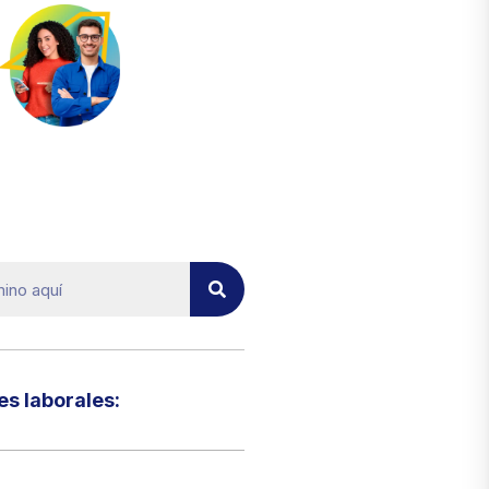
el micrositio de ecoTRADE
s laborales:​