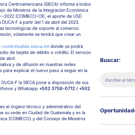
ómica Centroamericana (SIECA) informa a todos
jo de Ministros de la Integración Económica
0—2022 (COMIECO-CII), el aporte de USD
DUCA-F a partir del 1 de abril del 2023.
mas tecnológicas de soporte al comercio
misión, solamente se tendrá que crear un
Visita 
controlsaldo.sieca.int
donde se podrá
edio de tarjeta de débito o crédito. El servicio
de abril.
Buscar:
ativa y de difusión en nuestras redes
s para explicar el nuevo paso a seguir en la
a DUCA-F la SIECA pone a disposición de sus
eléfonos y Whatsapp
+502 3758-0712 / +502
s el órgano técnico y administrativo del
Oportunidade
ne su sede en Ciudad de Guatemala y es la
ómica (COMIECO) y del Consejo de Ministros