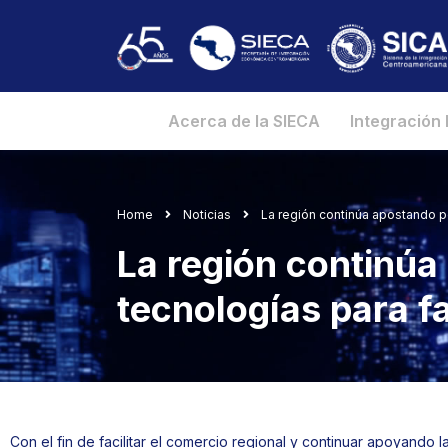
Acerca de la SIECA
Integración
Home
Noticias
La región continúa apostando por
La región continúa
tecnologías para fa
Con el fin de facilitar el comercio regional y continuar apoyando