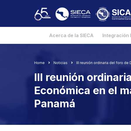
Acerca de la SIECA
Integración
Home
Noticias
III reunión ordinaria del foro 
III reunión ordinar
Económica en el ma
Panamá