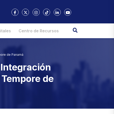
itales
Centro de Recursos
empore de Panamá
e Integración
o Tempore de