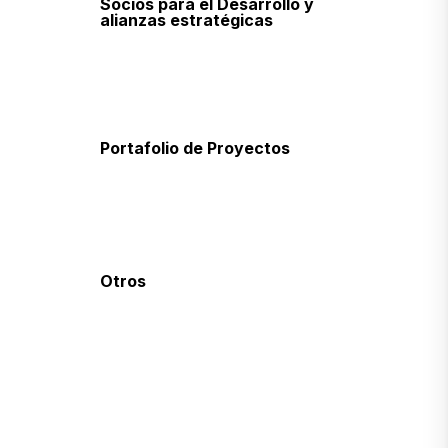
Socios para el Desarrollo y
alianzas estratégicas
Socios para el desarrollo
Acuerdos de Cooperación
Portafolio de Proyectos
Proyectos en Ejecución
Proyectos Finalizados
Otros
Oportunidades de consultoría
Transparencia y rendición de
cuentas