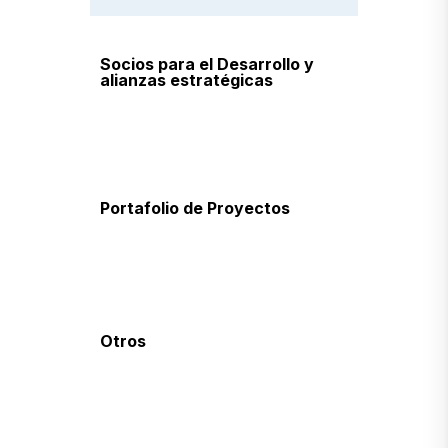
Socios para el Desarrollo y
alianzas estratégicas
Socios para el desarrollo
Acuerdos de Cooperación
Portafolio de Proyectos
Proyectos en Ejecución
Proyectos Finalizados
Otros
Oportunidades de consultoría
Transparencia y rendición de
cuentas