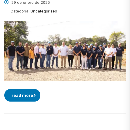
29 de enero de 2025
Categoría:
Uncategorized
read more