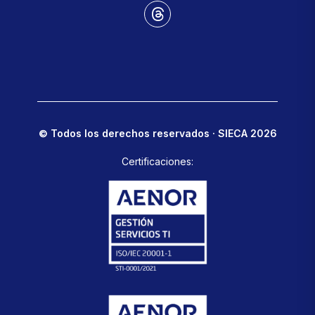
© Todos los derechos reservados · SIECA 2026
Certificaciones: