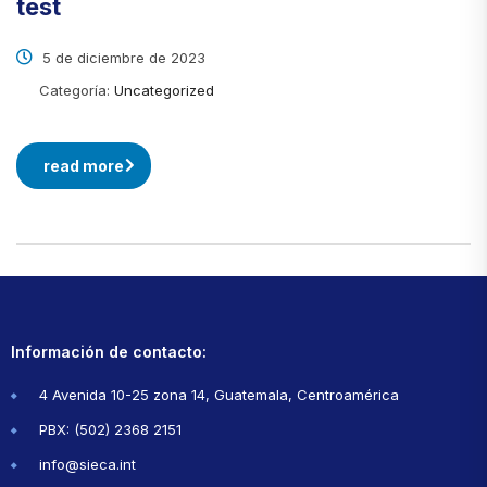
test
5 de diciembre de 2023
Categoría:
Uncategorized
read more
Información de contacto:
4 Avenida 10-25 zona 14, Guatemala, Centroamérica
PBX: (502) 2368 2151
info@sieca.int