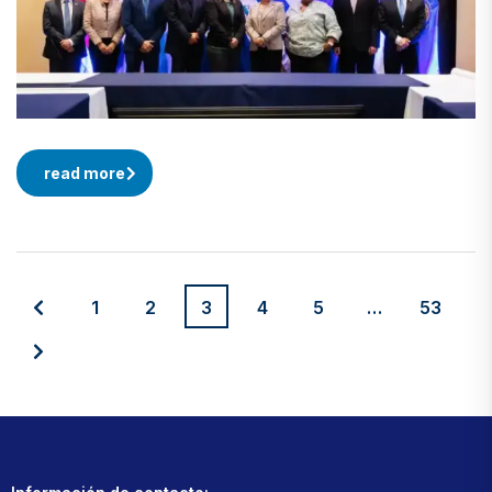
read more
1
2
3
4
5
…
53