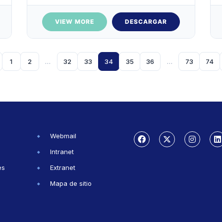
VIEW MORE
DESCARGAR
1
2
…
32
33
34
35
36
…
73
74
Webmail
Intranet
es
Extranet
Mapa de sitio