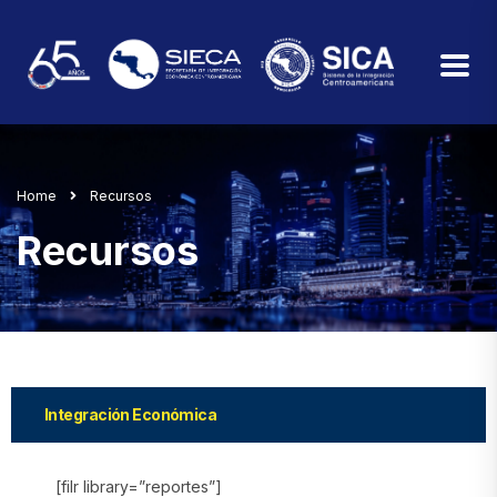
Home
Recursos
Recursos
Integración Económica
[filr library=”reportes”]