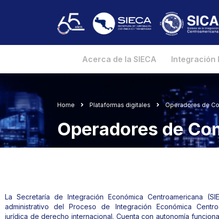
Acerca de la SIECA
Integración
Home
Plataformas digitales
Operadores de Com
Operadores de Com
La Secretaría de Integración Económica Centroamericana (SI
administrativo del Proceso de Integración Económica Centro
jurídica de derecho internacional. Cuenta con autonomía funciona