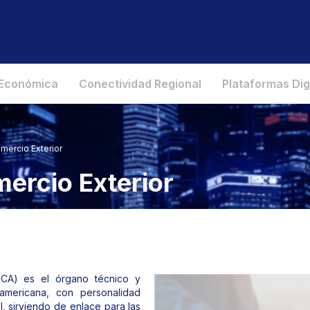
 Económica
Conectividad Regional
Plataformas Dig
ercio Exterior
ercio Exterior
ECA) es el órgano técnico y
americana, con personalidad
l, sirviendo de enlace para las