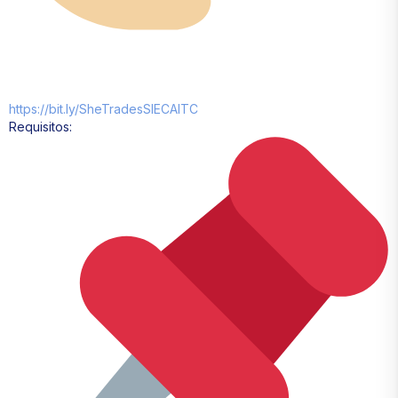
https://bit.ly/SheTradesSIECAITC
Requisitos: