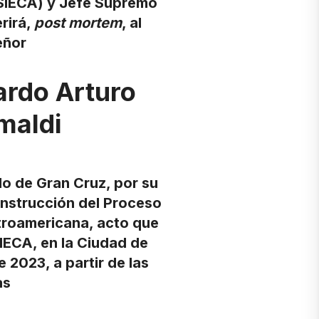
SIECA) y Jefe Supremo
rirá,
post mortem
, al
eñor
ardo Arturo
maldi
do de Gran Cruz, por su
onstrucción del Proceso
troamericana, acto que
SIECA, en la Ciudad de
 2023, a partir de las
as