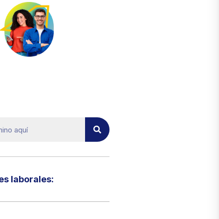
el micrositio de ecoTRADE
s laborales:​