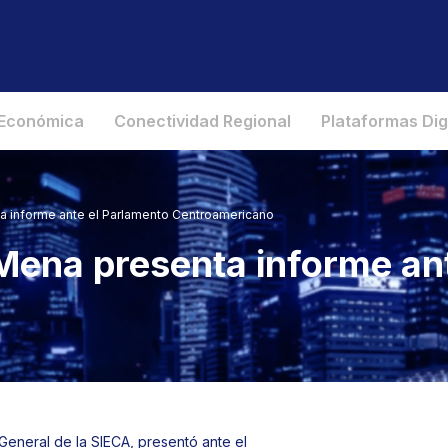
 Económica
Conectividad Regional
Plataformas Dig
a informe ante el Parlamento Centroamericano
Mena presenta informe an
 General de la SIECA, presentó ante el