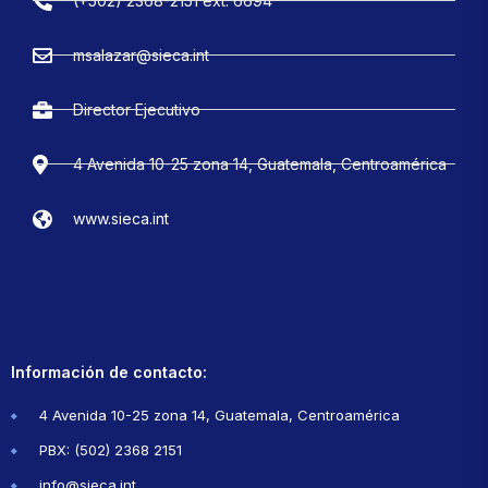
(+502) 2368-2151 ext. 6694
msalazar@sieca.int
Director Ejecutivo
4 Avenida 10-25 zona 14, Guatemala, Centroamérica
www.sieca.int
Información de contacto:
4 Avenida 10-25 zona 14, Guatemala, Centroamérica
PBX: (502) 2368 2151
info@sieca.int