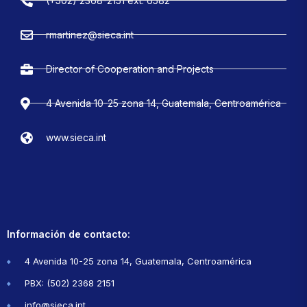
(+502) 2368-2151 ext. 6582
rmartinez@sieca.int
Director of Cooperation and Projects
4 Avenida 10-25 zona 14, Guatemala, Centroamérica
www.sieca.int
Información de contacto:
4 Avenida 10-25 zona 14, Guatemala, Centroamérica
PBX: (502) 2368 2151
info@sieca.int