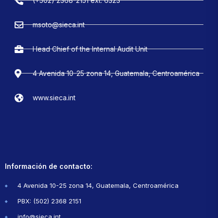
(+502) 2368-2151 ext. 6323
msoto@sieca.int
Head Chief of the Internal Audit Unit
4 Avenida 10-25 zona 14, Guatemala, Centroamérica
www.sieca.int
Información de contacto:
4 Avenida 10-25 zona 14, Guatemala, Centroamérica
PBX: (502) 2368 2151
info@sieca.int