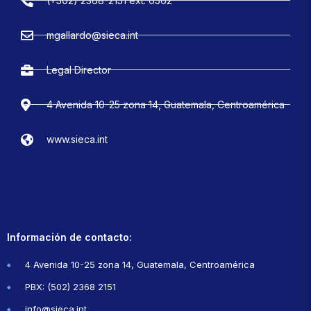
(+502) 2368-2151 ext. 6562
mgallardo@sieca.int
Legal Director
4 Avenida 10-25 zona 14, Guatemala, Centroamérica
www.sieca.int
Información de contacto:
4 Avenida 10-25 zona 14, Guatemala, Centroamérica
PBX: (502) 2368 2151
info@sieca.int