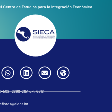
el Centro de Estudios para la Integración Económica
(+502) 2368-2151 ext. 6513
eflores@sieca.int