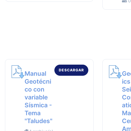
0
DESCARGAR
Manual
Ge
Geotécni
ics
co con
Se
variable
Co
Sísmica -
ati
Tema
Ma
"Taludes"
Ce
Am