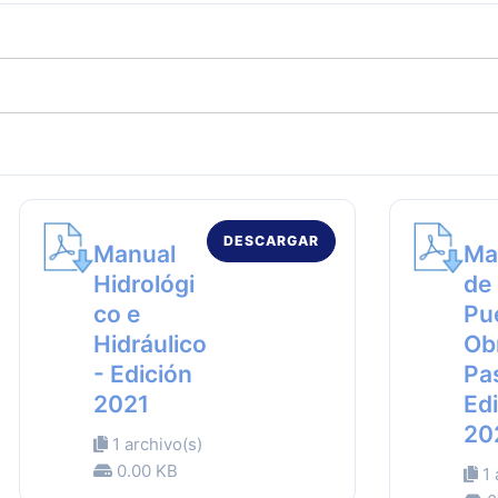
DESCARGAR
Manual
Ma
Hidrológi
de
co e
Pu
Hidráulico
Ob
- Edición
Pa
2021
Ed
20
1 archivo(s)
0.00 KB
1 