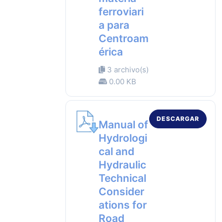
ferroviari
a para
Centroam
érica
3 archivo(s)
0.00 KB
DESCARGAR
Manual of
Hydrologi
cal and
Hydraulic
Technical
Consider
ations for
Road