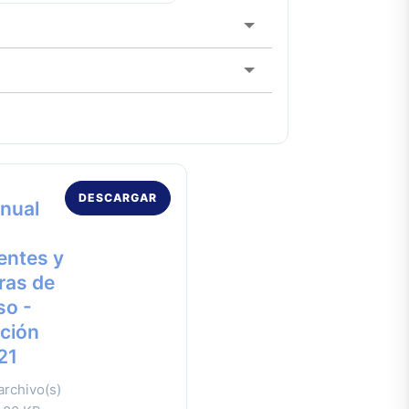
DESCARGAR
nual
entes y
ras de
so -
ición
21
archivo(s)