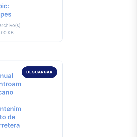
ic:
opes
archivo(s)
.00 KB
DESCARGAR
nual
ntroam
icano
ntenim
to de
rretera