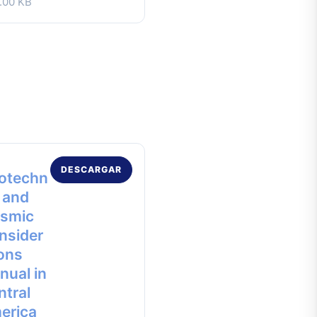
.00 KB
DESCARGAR
otechn
 and
ismic
nsider
ons
nual in
ntral
erica