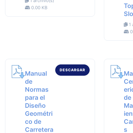
1 archivo(s)
Top
0.00 KB
Sl
1 
0
DESCARGAR
Manual
Ma
de
Ce
Normas
er
para el
de
Diseño
Ma
Geométri
ien
co de
Ca
Carretera
s